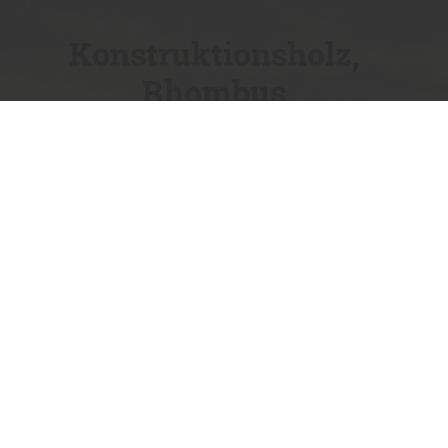
Konstruktionsholz,
Rhombus
Sie haben die Ideen, wir fertigen
das passende Holz dazu!
Lassen Sie Ihrer Kreativität freien Lauf, das
passende Material für Ihr Gartenprojekt erhalten