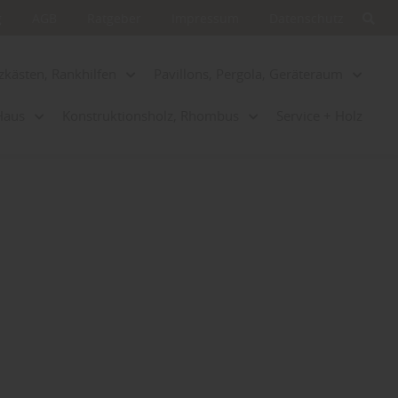
g
AGB
Ratgeber
Impressum
Datenschutz
zkästen, Rankhilfen
Pavillons, Pergola, Geräteraum
Haus
Konstruktionsholz, Rhombus
Service + Holz