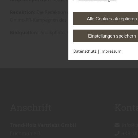
Redaktion:
Die Redaktion der Seite erfolgte in Unterstütz
Alle Cookies akzeptieren
Online-PR-Kampagnen des MDH auf der Website eingebund
Bildquellen:
iStockphoto, fotolia, Thinkstock, Getty Imag
Einstellungen speichern
Datenschutz
|
Impressum
Anschrift
Kont
Trend-Holz Vertriebs GmbH
info@t
Erichmühle 3
+49 (0)