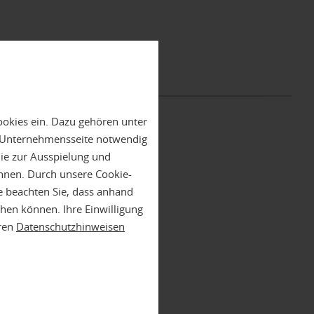
zunehmen.
ookies ein. Dazu gehören unter
n Unternehmensseite notwendig
die zur Ausspielung und
nnen. Durch unsere Cookie-
e beachten Sie, dass anhand
ehen können. Ihre Einwilligung
eren
Datenschutzhinweisen