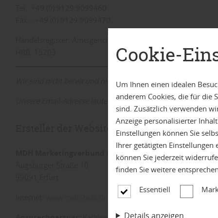
Tel.: +49 (0) 9129 9099460
Fax: : +49 (0) 9129 9099470
Handelsregister: Amtsgericht Nürnberg
Cookie-Ein
HRB: 15203
Wir sind nicht bereit und nicht verpflichtet, an einem Strei
Um Ihnen einen idealen Besuch
anderem Cookies, die für die
Unsere Email-Adresse lautet:
info@trend-holz.de
sind. Zusätzlich verwenden wi
Anzeige personalisierter Inha
Ersteller der Website/Online-Marketing
Einstellungen können Sie selb
Ihrer getätigten Einstellungen
MDH Marketingverbund für Deutsche Holzfachhändle
können Sie jederzeit widerruf
Augsburger Straße 10
finden Sie weitere entspreche
99091 Erfurt
Essentiell
Mark
Internet:
www.mdh-holz.de
,
www.holzspezi.de
,
www.deinek
Details anzeigen
Ansprechpartner:
Kathleen Postel (Marketingleitung)