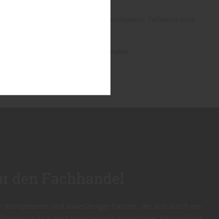
 Texte sind Eigentum des Domaininhabers. Teilweise sind
rchiv, Bildmaterial des Domaininhaber
für den Fachhandel
n kompetenter und zuverlässiger Partner, der sich durch ein
Qualität und saubere Verarbeitung auszeichnet. Kein Verkauf