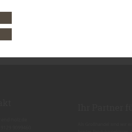
ung mit dem MDH. Die Texte sind Eigentum des MDH. Firmeneigene
en.
es im Rahmen der Lizenz des MDH (MDH-Bild und Text), MDH-Bilda
akt
Ihr Partner 
rend-holz.de
Als Großhandel sind wir ei
 9129 9099460
breites Produktspektrum, 