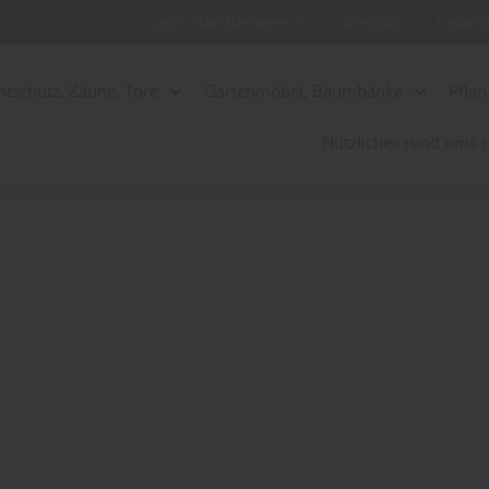
Login-Händlerbereich
Kontakt
Katalo
htschutz, Zäune, Tore
Gartenmöbel, Baumbänke
Pflan
Nützliches rund ums 