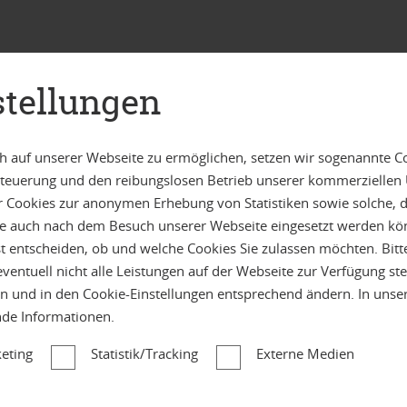
stellungen
tbeilegungsverfahren vor einer Verbraucherschlichtungsstelle teil
 auf unserer Webseite zu ermöglichen, setzen wir sogenannte C
 Steuerung und den reibungslosen Betrieb unserer kommerzielle
r Cookies zur anonymen Erhebung von Statistiken sowie solche, 
lte auch nach dem Besuch unserer Webseite eingesetzt werden kö
st entscheiden, ob und welche Cookies Sie zulassen möchten. Bitt
 eventuell nicht alle Leistungen auf der Webseite zur Verfügung st
r GmbH
en und in den Cookie-Einstellungen entsprechend ändern. In uns
nde Informationen.
eting
Statistik/Tracking
Externe Medien
ataloge.com
,
www.diefassade24.com