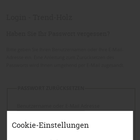
Login - Trend-Holz
Haben Sie Ihr Passwort vergessen?
Bitte geben Sie Ihren Benutzernamen oder Ihre E-Mail-
Adresse ein. Eine Anleitung zum Zurücksetzen des
Passworts wird Ihnen umgehend per E-Mail zugesandt.
PASSWORT ZURÜCKSETZEN
Benutzername oder E-Mail Adresse
Cookie-Einstellungen