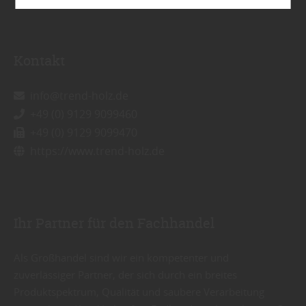
entsprechende Informationen.
Kontakt
info@trend-holz.de
+49 (0) 9129 9099460
+49 (0) 9129 9099470
https://www.trend-holz.de
Ihr Partner für den Fachhandel
Als Großhandel sind wir ein kompetenter und
zuverlässiger Partner, der sich durch ein breites
Produktspektrum, Qualität und saubere Verarbeitung