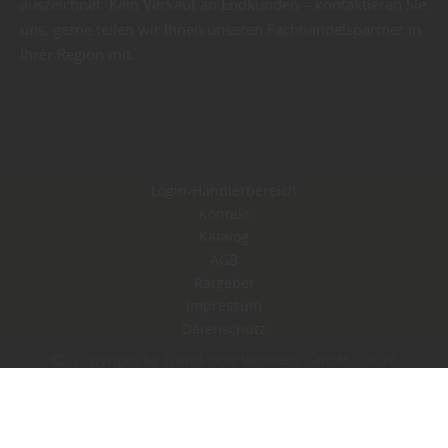
auszeichnet. Kein Verkauf an Endkunden –
kontaktieren Sie
uns
, gerne teilen wir Ihnen unseren Fachhandelspartner in
Ihrer Region mit.
Login-Händlerbereich
Kontakt
Katalog
AGB
Ratgeber
Impressum
Datenschutz
Copyright by Trend-Holz Vertriebs GmbH - 2026
In Kooperation mit dem